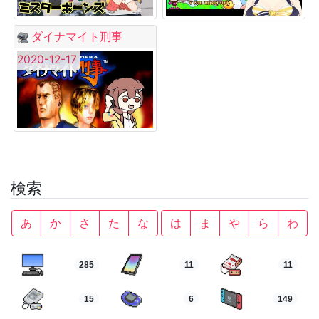
ダイナマイト刑事
2020-12-17
検索
あ
か
さ
た
な
は
ま
や
ら
わ
285
11
11
15
6
149