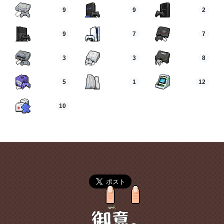
9
9
2
9
7
7
3
3
8
5
1
12
10