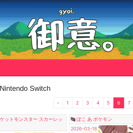
Nintendo Switch
‹
1
2
3
4
5
6
7
ケットモンスター スカーレッ
ぽこ あ ポケモン
2026-03-18