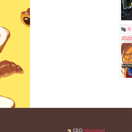
モ
2022
CEO:
@ononon