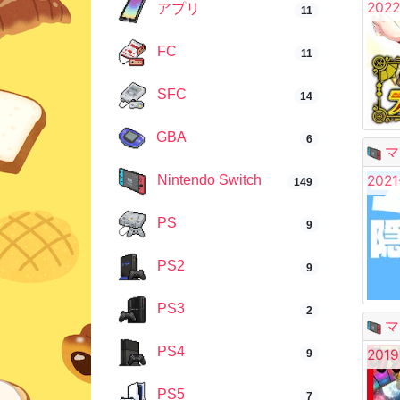
2022
アプリ
11
FC
11
SFC
14
GBA
6
マ
2021
Nintendo Switch
149
PS
9
PS2
9
PS3
2
マ
PS4
2019
9
PS5
7