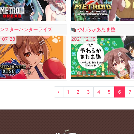
ンスターハンターライズ
やわらかあたま塾
-07-23
2021-12-19
‹
1
2
3
4
5
6
7