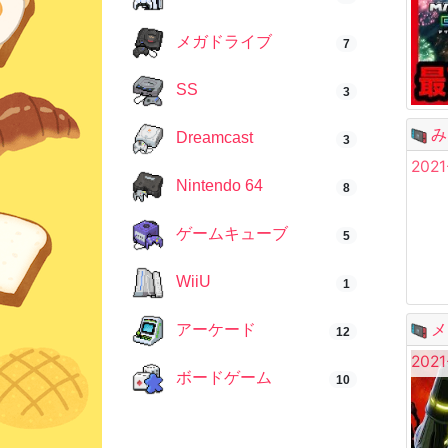
メガドライブ
7
SS
3
み
Dreamcast
3
2021
Nintendo 64
8
ゲームキューブ
5
WiiU
1
メ
アーケード
12
2021
ボードゲーム
10