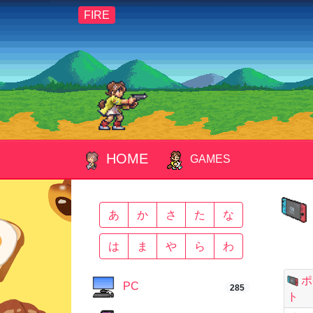
FIRE
HOME
GAMES
あ
か
さ
た
な
は
ま
や
ら
わ
ポ
PC
285
ト