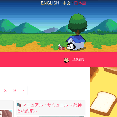
ENGLISH
/
中文
/
日本語
LOGIN
8
9
›
マニュアル・サミュエル ～死神
との約束～