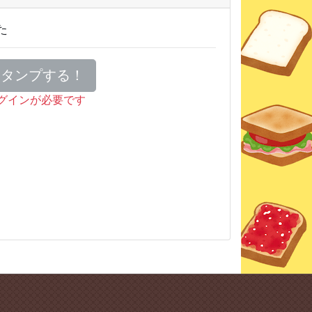
た
スタンプする！
グインが必要です