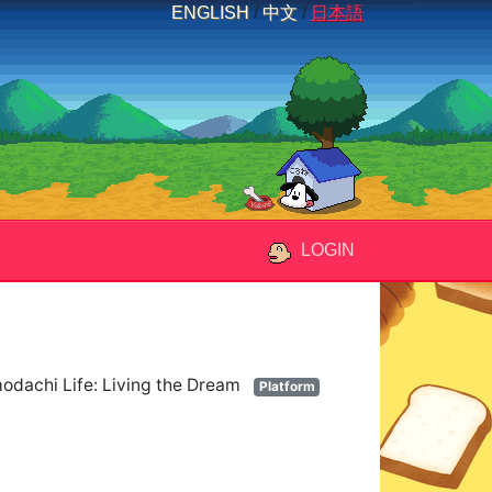
ENGLISH
/
中文
/
日本語
LOGIN
dachi Life: Living the Dream
Platform