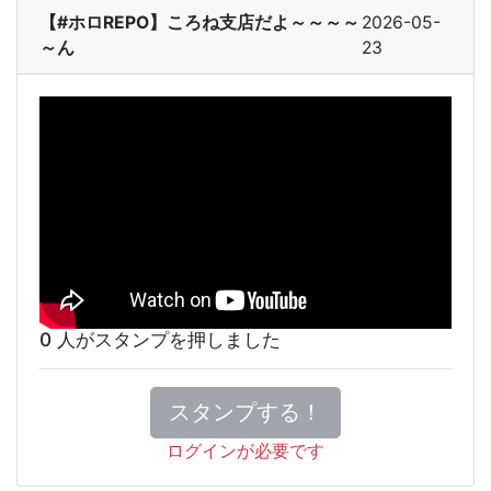
【#ホロREPO】ころね支店だよ～～～～
2026-05-
～ん
23
0 人がスタンプを押しました
スタンプする！
ログインが必要です