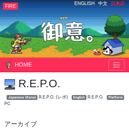
ENGLISH
/
中文
/
日本語
FIRE
HOME
R.E.P.O.
R.E.P.O. (レポ)
R.E.P.O.
Japanese (Kana)
English
Platform
PC
アーカイブ