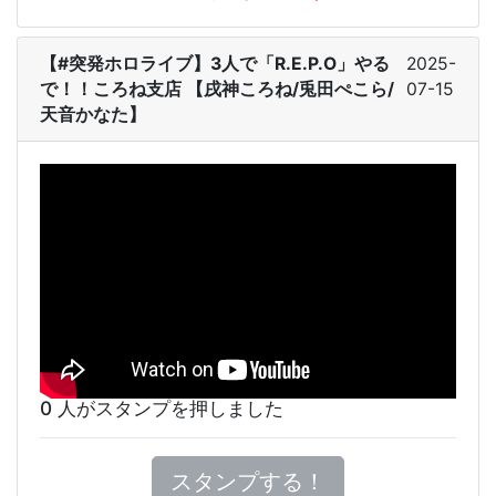
【#突発ホロライブ】3人で「R.E.P.O」やる
2025-
で！！ころね支店 【戌神ころね/兎田ぺこら/
07-15
天音かなた】
0 人がスタンプを押しました
スタンプする！