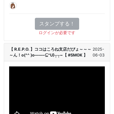
スタンプする！
ログインが必要です
【 R.E.P.O. 】ココはころね支店だぴょ～～～
2025-
～ん！o(^^ )o——–⊆^U)┬┬~【 #SMOK 】
06-03