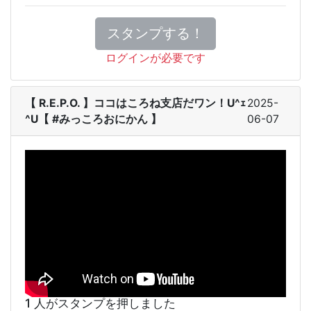
スタンプする！
ログインが必要です
【 R.E.P.O. 】ココはころね支店だワン！U^ｪ
2025-
^U【 #みっころおにかん 】
06-07
1 人がスタンプを押しました