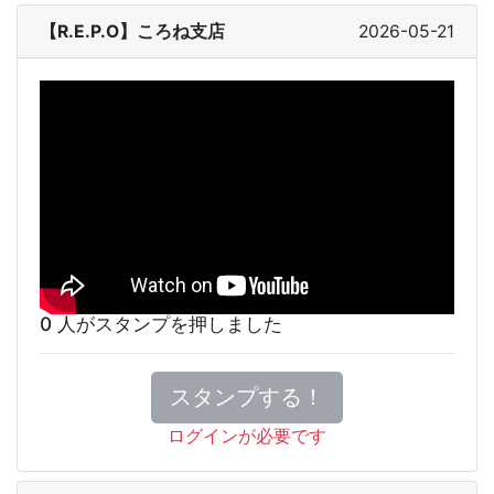
【R.E.P.O】ころね支店
2026-05-21
0 人がスタンプを押しました
スタンプする！
ログインが必要です