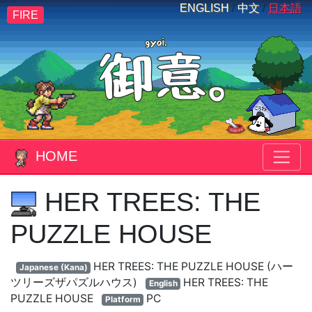
ENGLISH
/
中文
/
日本語
FIRE
HOME
HER TREES: THE
PUZZLE HOUSE
HER TREES: THE PUZZLE HOUSE (ハー
Japanese (Kana)
ツリーズザパズルハウス)
HER TREES: THE
English
PUZZLE HOUSE
PC
Platform