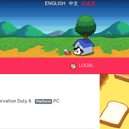
ENGLISH
/
中文
/
日本語
LOGIN
ervation Duty 6
PC
Platform