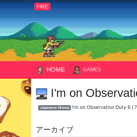
FIRE
HOME
GAMES
I'm on Observati
I'm on Observation 
Japanese (Kana)
アーカイブ