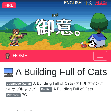
ENGLISH
/
中文
/
日本語
FIRE
HOME
A Building Full of Cats
A Building Full of Cats (アビルディング
Japanese (Kana)
フルオブキャッツ)
A Building Full of Cats
English
PC
Platform