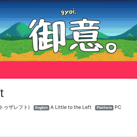
t
アリトルトゥザレフト)
A Little to the Left
PC
English
Platform