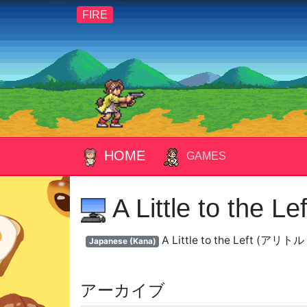
FIRE
HOME
GAMES
A Little to the Lef
A Little to the Left (
Japanese (Kana)
アーカイブ