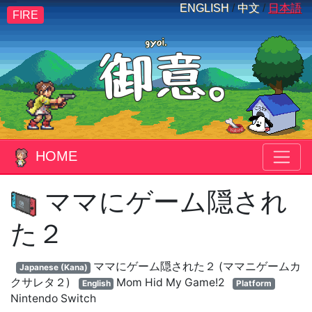
ENGLISH
/
中文
/
日本語
FIRE
HOME
ママにゲーム隠され
た２
ママにゲーム隠された２ (ママニゲームカ
Japanese (Kana)
クサレタ２)
Mom Hid My Game!2
English
Platform
Nintendo Switch