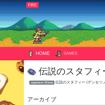
FIRE
HOME
GAMES
伝説のスタフィ
伝説のスタフィー (デンセツ
Japanese (Kana)
アーカイブ