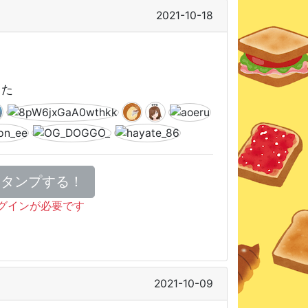
2021-10-18
した
スタンプする！
グインが必要です
2021-10-09