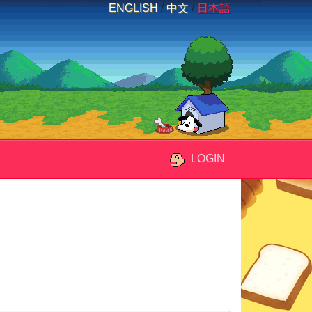
ENGLISH
/
中文
/
日本語
LOGIN