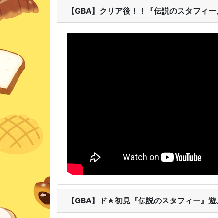
【GBA】クリア後！！『伝説のスタフィー
【GBA】ド★初見『伝説のスタフィー』遊