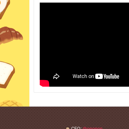
CEO:
@ononon