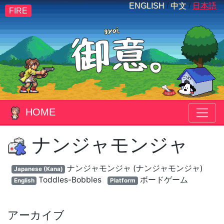
ENGLISH
/
中文
/
日本語
FIRE
HOME
ナンジャモンジャ
ナンジャモンジャ (ナンジャモンジャ)
Japanese (Kana)
Toddles-Bobbles
ボードゲーム
English
Platform
アーカイブ