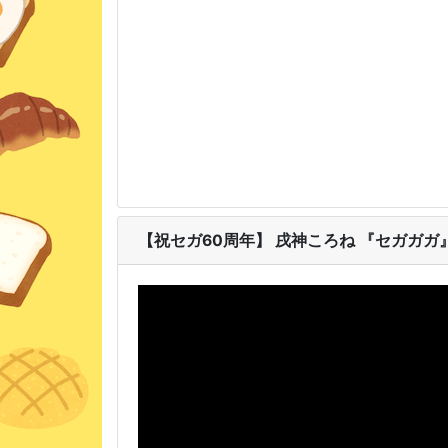
【祝セガ60周年】 戌神ころね 『セガガガ』