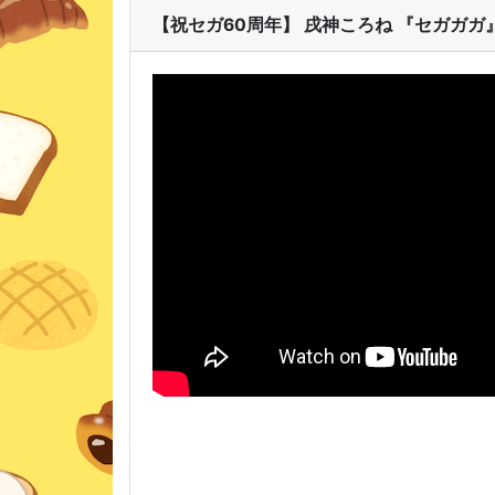
【祝セガ60周年】 戌神ころね 『セガガガ』