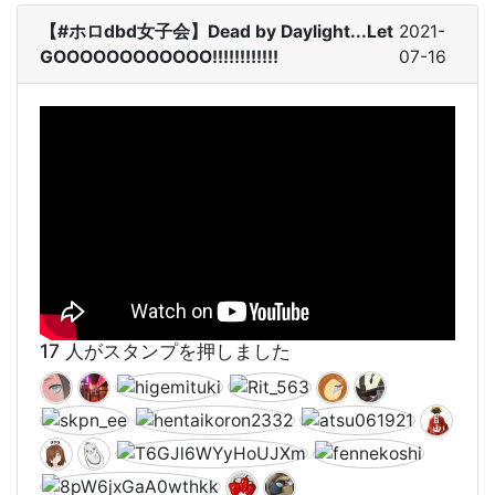
【#ホロdbd女子会】Dead by Daylight...Let
2021-
GOOOOOOOOOOOO!!!!!!!!!!!!
07-16
17 人がスタンプを押しました