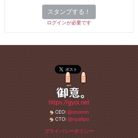
スタンプする！
ログインが必要です
https://gyoi.net
CEO:
@ononon
CTO:
@nyallpo
プライバシーポリシー