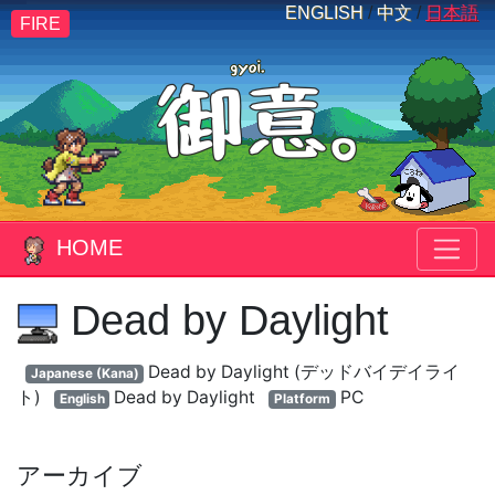
ENGLISH
/
中文
/
日本語
FIRE
HOME
Dead by Daylight
Dead by Daylight (デッドバイデイライ
Japanese (Kana)
ト)
Dead by Daylight
PC
English
Platform
アーカイブ